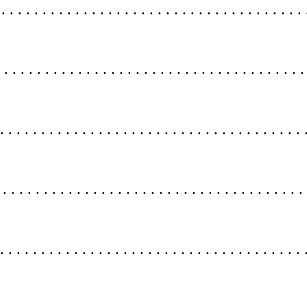
 . . . . . . . . . . . . . . . . . . . . . . . . . . . . . . . . . . . . . 
 . . . . . . . . . . . . . . . . . . . . . . . . . . . . . . . . . . . . .
. . . . . . . . . . . . . . . . . . . . . . . . . . . . . . . . . . . . . 
 . . . . . . . . . . . . . . . . . . . . . . . . . . . . . . . . . . . . . 
. . . . . . . . . . . . . . . . . . . . . . . . . . . . . . . . . . . . . 