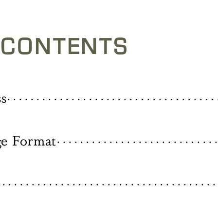
 CONTENTS
s
. . . . . . . . . . . . . . . . . . . . . . . . . . . . . . . . . . . . 
ge Format
. . . . . . . . . . . . . . . . . . . . . . . . . . . .
 . . . . . . . . . . . . . . . . . . . . . . . . . . . . . . . . . . . . .