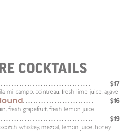
RE COCKTAILS
 . . . . . . . . . . . . . . . . . . . . . . . . . . . . . . . . . .
$17
la mi campo, cointreau, fresh lime juice, agave
Hound
. . . . . . . . . . . . . . . . . . . . . . . . . . .
$16
in, fresh grapefruit, fresh lemon juice
 . . . . . . . . . . . . . . . . . . . . . . . . . . . . . . . . . . .
$19
 scotch whiskey, mezcal, lemon juice, honey