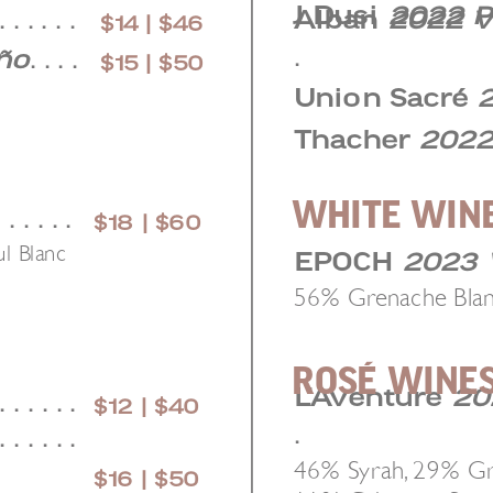
J Dusi
2022 P
Alban
2022 V
. . . . . .
$14 | $46
.
ño
. . . .
$15 | $50
Union Sacré
2
Thacher
2022
WHITE WIN
. . . . . .
$18 | $60
l Blanc
EPOCH
2023 
56% Grenache Blanc
ROSÉ WINE
L’Aventure
20
. . . . . .
$12 | $40
.
. . . . . .
46% Syrah, 29% Gr
$16 | $50