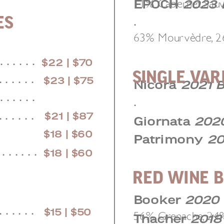
11% Cabernet Sauv
EPOCH
2023
ES
.
63% Mourvèdre, 2
. . . . . .
$22 | $70
SINGLE VAR
. . . . . .
$23 | $75
Nicora
2021 
. . . . . .
.
$21 | $87
. . . . . .
Giornata
202
$18 | $60
Patrimony
20
 . . . . . .
$18 | $60
RED WINE 
Booker
2020 
. . . . . .
$15 | $50
56% Grenache, 24
Thacher
2018