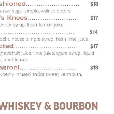
shioned
. . . . . . . . . . . . . . . . . . . . . . . . .
$18
 raw sugar simple, walnut bitters
's Knees
. . . . . . . . . . . . . . . . . . . . . . . .
$17
vender syrup, fresh lemon juice
. . . . . . . . . . . . . . . . . . . . . . . . . . . . . . . . . . .
$14
 vodka, house simple syrup, fresh lime juice
cted
. . . . . . . . . . . . . . . . . . . . . . . . . . . . . .
$17
apefruit juice, lime juice, agave syrup, liquid
p, mint leaves
egroni
. . . . . . . . . . . . . . . . . . . . . . . . . . .
$19
awberry infused antica sweet vermouth,
WHISKEY & BOURBON