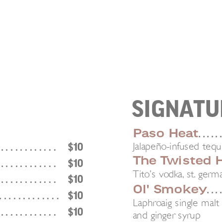
SIGNATU
Paso Heat
. . . . . .
Jalapeño-infused tequi
 . . . . . . . . . . . .
$10
The Twisted 
 . . . . . . . . . . . .
$10
Tito’s vodka, st. germa
 . . . . . . . . . . . .
$10
Ol' Smokey
. . . .
. . . . . . . . . . . . .
$10
Laphroaig single malt
 . . . . . . . . . . . .
$10
and ginger syrup