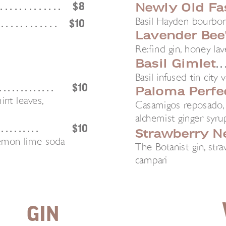
 . . . . . . . . . . . . .
$8
Newly Old Fa
Basil Hayden bourbon,
 . . . . . . . . . . . .
$10
Lavender Bee
Re:find gin, honey la
Basil Gimlet
. . 
Basil infused tin city
. . . . . . . . . . . . .
$10
Paloma Perfe
int leaves,
Casamigos reposado, gr
alchemist ginger syru
 . . . . . . . . .
$10
Strawberry N
 lemon lime soda
The Botanist gin, str
campari
GIN