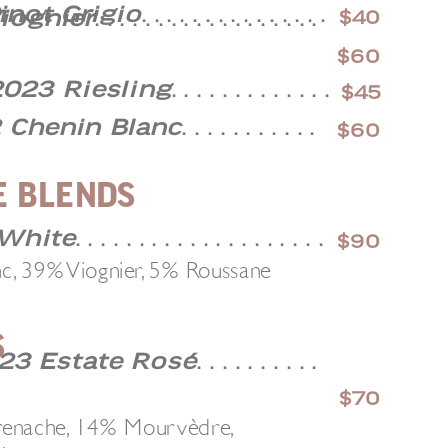
inot Grigio
. . . . . . . . . . . . . . .
iognier
$40
. . . . . . . . . . . . . . . . . .
$60
023 Riesling
. . . . . . . . . . . . .
$45
 Chenin Blanc
. . . . . . . . . . .
$60
E BLENDS
White
. . . . . . . . . . . . . . . . . . . .
$90
, 39% Viognier, 5% Roussane
S
23 Estate Rosé
. . . . . . . . . .
$70
enache, 14% Mourvèdre,