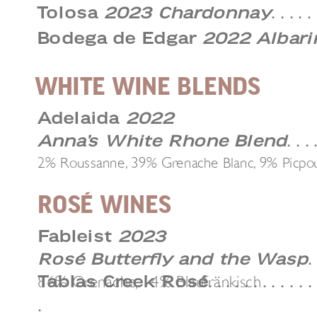
Tolosa
2023 Chardonnay
. . . . . 
Bodega de Edgar
2022 Albari
WHITE WINE BLENDS
Adelaida
2022
Anna’s White Rhone Blend
. . . 
2% Roussanne, 39% Grenache Blanc, 9% Picpou
ROSÉ WINES
Fableist
2023
Rosé Butterfly and the Wasp
. 
86% Grenache, 14% Blaufränkisch
Tablas Creek Rosé
. . . . . . . . . . . . 
.