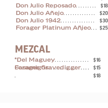
Don Julio Reposado
. . . . . . . . .
$1
Don Julio Añejo
. . . . . . . . . . . . . .
$2
Don Julio 1942
. . . . . . . . . . . . . . .
$3
Forager Platinum Añjeo
. . .
$2
MEZCAL
*Del Maguey
. . . . . . . . . . . . . . .
$16
Casamigos
. . . . . . . . . . . . . . . . . .
$15
Forager Gravedigger
. . . .
.
$18