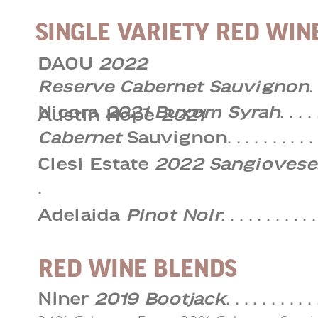
SINGLE VARIETY RED WIN
DAOU
2022
Reserve Cabernet Sauvignon
. 
Nicora
2021 Buxom Syrah
. . . . 
Austin Hope
2021
Cabernet
Sauvignon
. . . . . . . . . . 
.
Clesi Estate
2022 Sangiovese
.
Adelaida
Pinot Noir
. . . . . . . . . . .
RED WINE BLENDS
Niner
2019 Bootjack
. . . . . . . . . . 