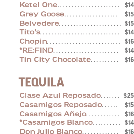
Ketel One
. . . . . . . . . . . . . . . . . . . . . .
$14
Grey Goose
. . . . . . . . . . . . . . . . . . .
$15
Belvedere
. . . . . . . . . . . . . . . . . . . . . .
$15
Tito's
. . . . . . . . . . . . . . . . . . . . . . . . . . . .
$14
Chopin
. . . . . . . . . . . . . . . . . . . . . . . . . .
$16
*RE:FIND
. . . . . . . . . . . . . . . . . . . . . . .
$14
Tin City Chocolate
. . . . . . . . . .
$16
TEQUILA
Clase Azul Reposado
. . . . . . .
$2
Casamigos Reposado
. . . . . .
$1
Casamigos Añejo
. . . . . . . . . . . .
$1
*Casamigos Blanco
. . . . . . . . . .
$1
Don Julio Blanco
. . . . . . . . . . . . .
$1