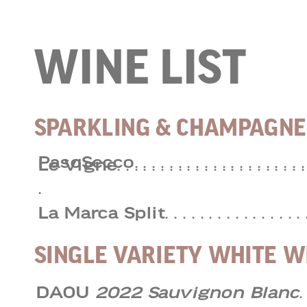
WINE LIST
SPARKLING & CHAMPAGNE
PasoSecco
. . . . . . . . . . . . . . . . . . . .
Le Vigne
. . . . . . . . . . . . . . . . . . . . . .
.
La Marca Split
. . . . . . . . . . . . . . . . 
SINGLE VARIETY WHITE W
DAOU
2022 Sauvignon Blanc
.