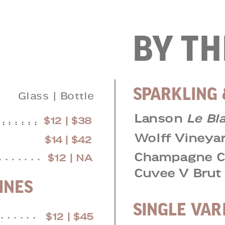
BY TH
SPARKLING
Glass | Bottle
Lanson
Le Bl
 . . . . . .
$12 | $38
 . . . . . .
Wolff Vineya
$14 | $42
Champagne C
. . . . . . .
$12 | NA
Cuvee V Brut
INES
SINGLE VAR
 . . . . . .
$12 | $45